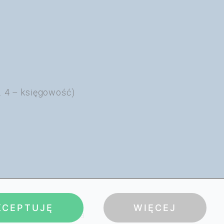
. 4 – księgowość)
l
KCEPTUJĘ
WIĘCEJ
cja, własna kuchnia