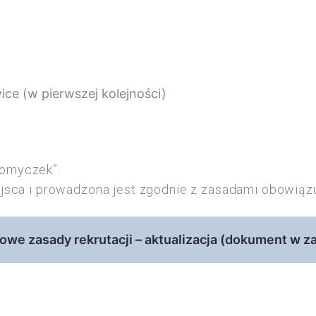
ce (w pierwszej kolejności)
romyczek”.
ejsca i prowadzona jest zgodnie z zasadami obowiąz
we zasady rekrutacji – aktualizacja (dokument w z