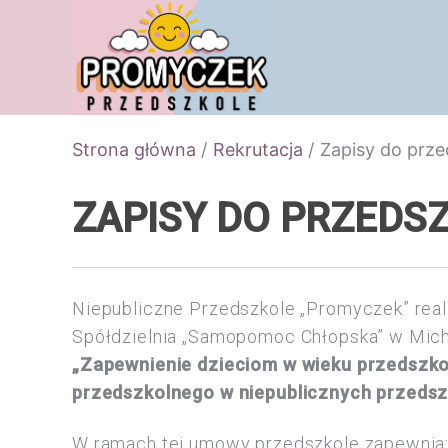
Przejdź
do
treści
Strona główna
Rekrutacja
Zapisy do prze
ZAPISY DO PRZEDS
Niepubliczne Przedszkole „Promyczek” rea
Spółdzielnia „Samopomoc Chłopska” w Mic
„Zapewnienie dzieciom w wieku przedszko
przedszkolnego w niepublicznych przedsz
W ramach tej umowy przedszkole zapewnia