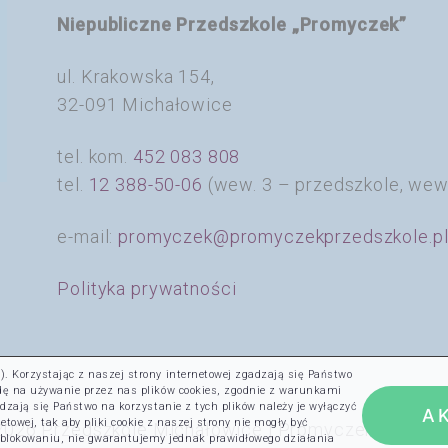
Niepubliczne Przedszkole „Promyczek”
ul. Krakowska 154,
32-091 Michałowice
tel. kom.
452 083 808
tel.
12 388-50-06
(wew. 3 – przedszkole, wew
e-mail:
promyczek@promyczekprzedszkole.p
Polityka prywatności
). Korzystając z naszej strony internetowej zgadzają się Państwo
dę na używanie przez nas plików cookies, zgodnie z warunkami
gadzają się Państwo na korzystanie z tych plików należy je wyłączyć
A
towej, tak aby pliki cookie z naszej strony nie mogły być
2026 Przedszkole Michałowice | Promyczek – adapta
blokowaniu, nie gwarantujemy jednak prawidłowego działania